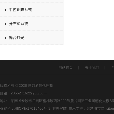
中控矩阵系统
分布式系统
舞台灯光
网站首页
|
关于我们
|
版权所有 © 2026 世邦通信代理商
邮箱：
2355241622@qq.com
地址：湖南省长沙市岳麓区桐梓坡西路229号麓谷国际工业园孵化大楼B座
备案号：湘ICP备17018460号-3
管理登陆
技术支持：
智慧城市网
site