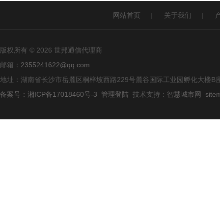
网站首页
|
关于我们
|
版权所有 © 2026 世邦通信代理商
邮箱：
2355241622@qq.com
地址：湖南省长沙市岳麓区桐梓坡西路229号麓谷国际工业园孵化大楼B座
备案号：湘ICP备17018460号-3
管理登陆
技术支持：
智慧城市网
site