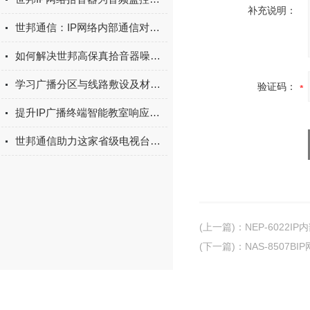
补充说明：
世邦通信：IP网络内部通信对讲系统
如何解决世邦高保真拾音器噪声过大的问题？
学习广播分区与线路敷设及材料的使用
验证码：
提升IP广播终端智能教室响应速度的关键技术
世邦通信助力这家省级电视台融媒体建设再升级
(上一篇)
：
NEP-6022
(下一篇)
：
NAS-8507B