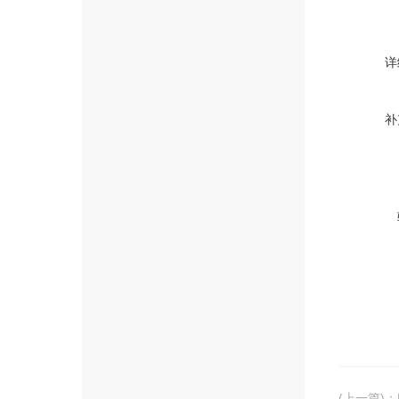
详
补
(上一篇)
：