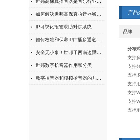
世邦高保真拾音器是音乐行业中不可少的设备
产品
如何解决世邦高保真拾音器噪声过大的问题？
IP可视化报警求助对讲系统
品牌
如何校准和保养IP广播多通道音频放大器
分布
安全无小事！世邦于西南边陲守护“死亡之坡”
支持多个
世邦数字拾音器作用和分类
支持分布
支持多个
数字拾音器和模拟拾音器的几个区别
支持用户
支持Wind
支持We
支持系统