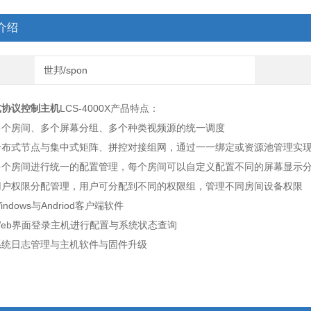
介绍
世邦/spon
式协议控制主机
LCS-4000X产品特点：
房间、多个屏幕分组、多个种类视频源的统一调度
式节点与集中式矩阵、拼控对接组网，通过一一绑定或资源池管理实现
房间进行统一的配置管理，每个房间可以自定义配置不同的屏幕显示分
权限分配管理，用户可分配到不同的权限组，管理不同房间设备权限
ows与Andriod客户端软件
b界面登录主机进行配置与系统状态查询
日志管理与主机软件与固件升级