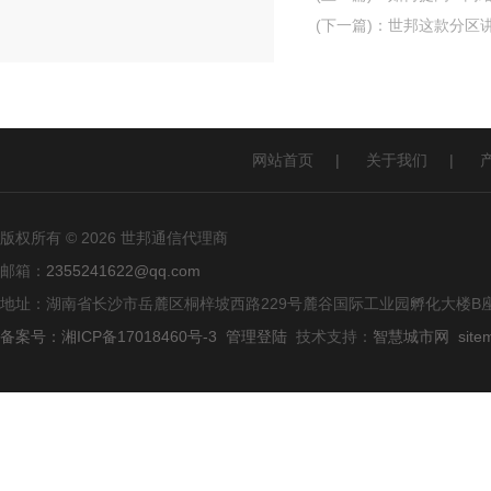
(下一篇)
：
世邦这款分区
网站首页
|
关于我们
|
版权所有 © 2026 世邦通信代理商
邮箱：
2355241622@qq.com
地址：湖南省长沙市岳麓区桐梓坡西路229号麓谷国际工业园孵化大楼B座
备案号：湘ICP备17018460号-3
管理登陆
技术支持：
智慧城市网
site