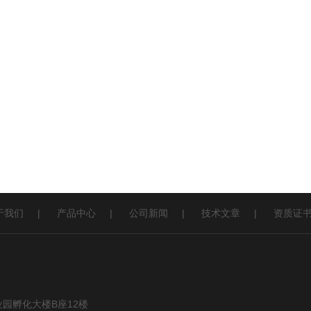
于我们
|
产品中心
|
公司新闻
|
技术文章
|
资质证
园孵化大楼B座12楼