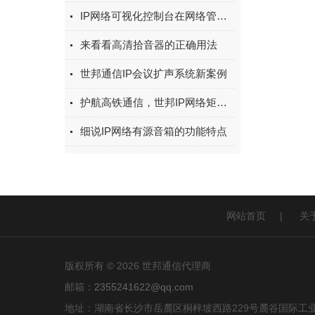
IP网络可视化控制台在网络管理中的重要性
来看看高清拾音器的正确用法
世邦通信IP会议扩声系统新案例
护航高铁通信，世邦IP网络矩阵广播系统应用于东莞虎门站新站房
细说IP网络有源音箱的功能特点
网站首页
|
关
版权所有 © 2026 世邦通信代理商
邮箱：
2355241622@qq.com
地址：湖南省长沙市岳麓区桐梓坡西路229号麓谷国际工业