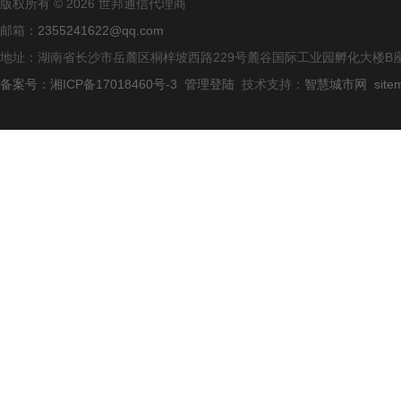
版权所有 © 2026 世邦通信代理商
邮箱：
2355241622@qq.com
地址：湖南省长沙市岳麓区桐梓坡西路229号麓谷国际工业园孵化大楼B座
备案号：湘ICP备17018460号-3
管理登陆
技术支持：
智慧城市网
site