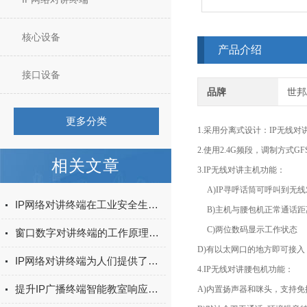
核心设备
产品介绍
接口设备
品牌
世邦/
更多分类
1.采用分离式设计：IP无线对
2.使用2.4G频段，调制方式G
相关文章
3.IP无线对讲主机功能：
A)
IP寻呼话筒可呼叫到无
IP网络对讲终端在工业安全生产中的应用实践
B)
主机与腰包机正常通话距
C)两位数码显示工作状态
窗口数字对讲终端的工作原理是什么？
D)
有以太网口的地方即可接入
IP网络对讲终端为人们提供了一种全新的通信方式
4.
IP无线对讲腰包机功能：
提升IP广播终端智能教室响应速度的关键技术
A)内置扬声器和咪头，支持