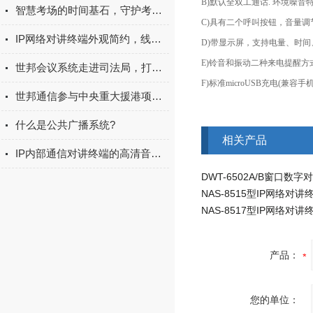
B)默认全双工通话. 环境噪音
智慧考场的时间基石，守护考试公平的隐形中枢
C)具有二个呼叫按钮，音量调
IP网络对讲终端外观简约，线条优美
D)带显示屏，支持电量、时间
E)铃音和振动二种来电提醒方
世邦会议系统走进司法局，打造智能办公空间
F)
标准
microUSB充电(兼容手
世邦通信参与中央重大援港项目竹篙湾方舱医院建设
什么是公共广播系统?
相关产品
IP内部通信对讲终端的高清音质与稳定连接性能分析
DWT-6502A/B窗口数字
NAS-8515型IP网络对讲
NAS-8517型IP网络对讲
产品：
您的单位：