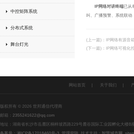
IP网络对讲终端
已从
中控矩阵系统
叫、广播预警、系统联动
分布式系统
(上一篇)
：
IP网络有源音
舞台灯光
(下一篇)
：
IP网络可视化
网站首页
|
关于我们
|
版权所有 © 2026 世邦通信代理商
邮箱：
2355241622@qq.com
地址：湖南省长沙市岳麓区桐梓坡西路229号麓谷国际工业园孵化大楼B座
备案号：湘ICP备17018460号-3
管理登陆
技术支持：
智慧城市网
site