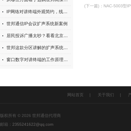
(下一篇)
：
NAC-5003
IP网络对讲终端外观简约，线条优美
世邦通信IP会议扩声系统新案例
居民投诉广播太吵？看看北京小学的静音操场
世邦这款分区讲解的扩声系统，为何大受欢迎？
窗口数字对讲终端的工作原理是什么？
网站首页
|
关于我们
|
版权所有 © 2026 世邦通信代理商
邮箱：
2355241622@qq.com