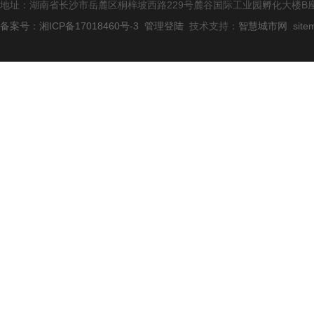
地址：湖南省长沙市岳麓区桐梓坡西路229号麓谷国际工业园孵化大楼B座
备案号：湘ICP备17018460号-3
管理登陆
技术支持：
智慧城市网
site