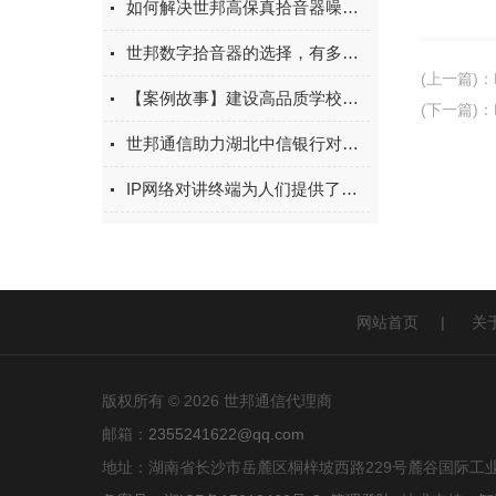
如何解决世邦高保真拾音器噪声过大的问题？
世邦数字拾音器的选择，有多复杂？
(上一篇)
：
【案例故事】建设高品质学校，世邦为湖里中学打造优质校园广播系统
(下一篇)
：
世邦通信助力湖北中信银行对讲项目建设
IP网络对讲终端为人们提供了一种全新的通信方式
网站首页
|
关
版权所有 © 2026 世邦通信代理商
邮箱：
2355241622@qq.com
地址：湖南省长沙市岳麓区桐梓坡西路229号麓谷国际工业