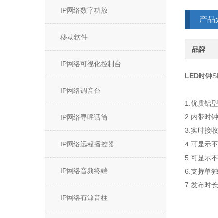
IP网络数字功放
产品
移动软件
品牌
IP网络可视化控制台
LED时钟
S
IP网络调音台
1.优质铝
2.内带
IP网络寻呼话筒
3.实时接
IP网络远程播控器
4.可显示
5.可显示
IP网络音频终端
6.支持单
7.发布时
IP网络有源音柱