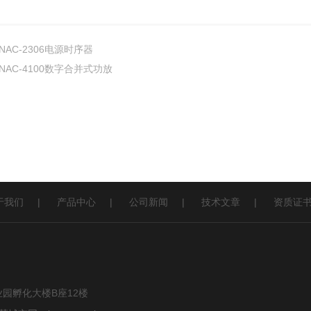
NAC-2306电源时序器
NAC-4100数字合并式功放
于我们
|
产品中心
|
公司新闻
|
技术文章
|
资质证
园孵化大楼B座12楼