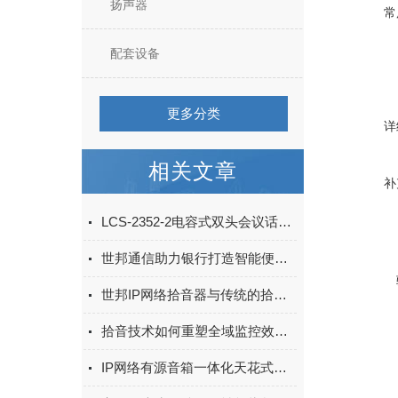
扬声器
常
配套设备
更多分类
详
相关文章
补
LCS-2352-2电容式双头会议话筒：会场清晰拾音音频配套设备
世邦通信助力银行打造智能便捷、开放共享的综合性指挥会议室
世邦IP网络拾音器与传统的拾音器有什么区别？
拾音技术如何重塑全域监控效能：绘声绘色的安防新境界
IP网络有源音箱一体化天花式设计，精致美观