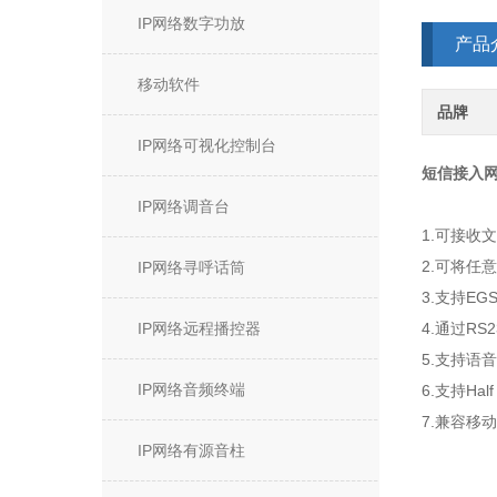
IP网络数字功放
产品
移动软件
品牌
IP网络可视化控制台
短信接入
IP网络调音台
1.可接收
2.可将任
IP网络寻呼话筒
3.支持EG
IP网络远程播控器
4.通过R
5.支持语
IP网络音频终端
6.支持Hal
7.兼容移
IP网络有源音柱