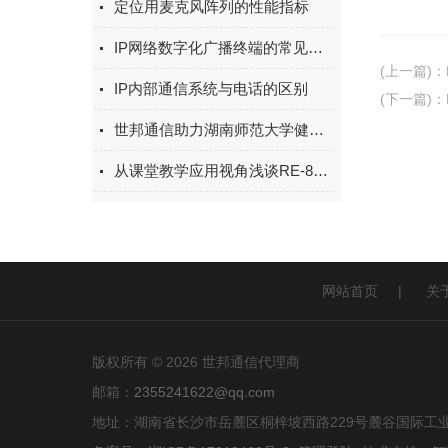
​定位用麦克风阵列的性能指标
IP网络数字化广播终端的常见问题及解决策略
(上一篇)
：
IP内部通信系统与电话的区别
(下一篇)
：
世邦通信助力湖南师范大学健康声广播项目
从课堂教学应用视角浅谈RE-86BB电子白板
网站首页
|
关
版权所有 © 2026 世邦通信代理商
邮箱：
2355241622@qq.com
地址：湖南省长沙市岳麓区桐梓坡西路229号麓谷国际工业