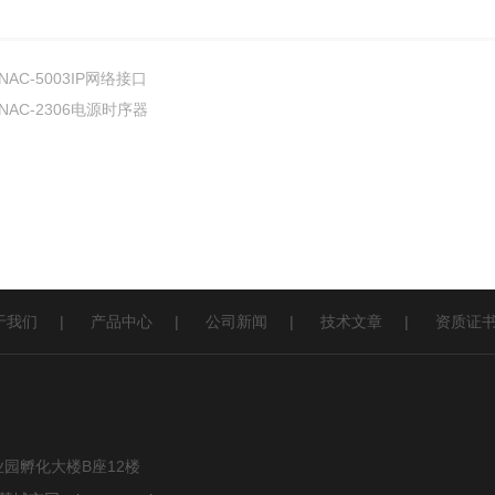
NAC-5003IP网络接口
NAC-2306电源时序器
于我们
|
产品中心
|
公司新闻
|
技术文章
|
资质证
园孵化大楼B座12楼