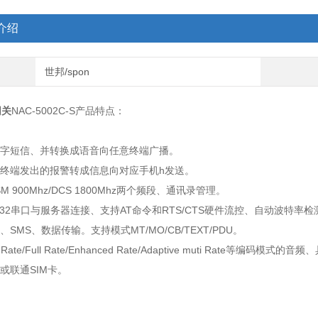
介绍
世邦/spon
网关
NAC-5002C-S产品特点：
文字短信、并转换成语音向任意终端广播。
意终端发出的报警转成信息向对应
手机h发送。
SM 900Mhz/DCS 1800Mhz两个频段、通讯录管理。
S232串口与服务器连接、支持AT命令和RTS/CTS硬件流控、自动波特率检
音、SMS、数据
传输。支持模式MT/MO/CB/TEXT/PDU。
f Rate/Full Rate/Enhanced Rate/Adaptive muti Rate等编
动或联通SIM卡。