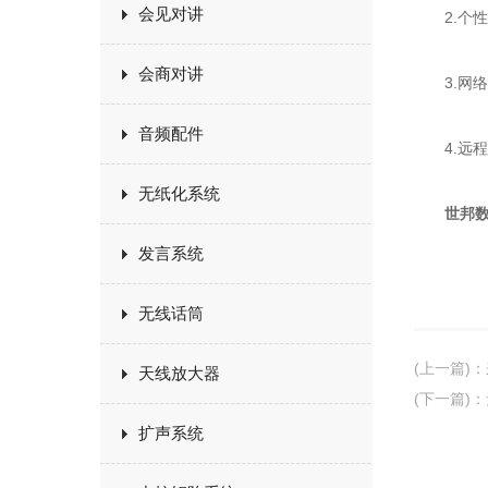
会见对讲
2.个性
会商对讲
3.网络
音频配件
4.远程
无纸化系统
世邦数
发言系统
无线话筒
(上一篇)
：
天线放大器
(下一篇)
：
扩声系统