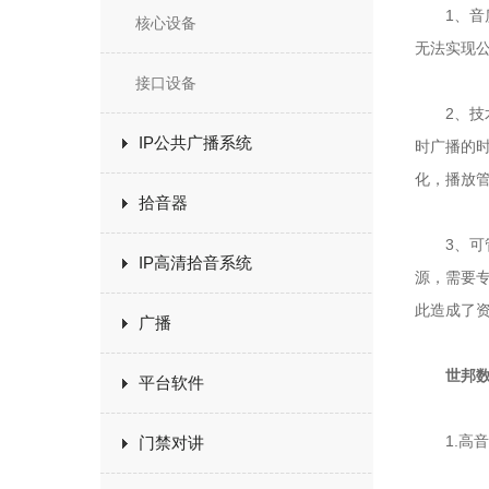
1、音质
核心设备
无法实现
接口设备
2、技术
IP公共广播系统
时广播的
化，播放
拾音器
3、可管
IP高清拾音系统
源，需要
此造成了
广播
世邦数
平台软件
1.高音
门禁对讲