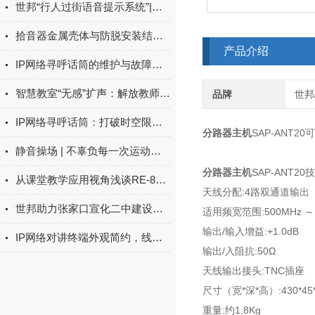
世邦“行人过街语音提示系统”|怕“丢脸，就得守规矩
拾音器金属壳体与防脱安装结构相关知识介绍
产品介绍
IP网络寻呼话筒的维护与故障排除
智慧教室“无感”扩声：解放教师，清晰课堂
品牌
世邦/
IP网络寻呼话筒：打破时空限制的新型通讯工具
分路器主机
SAP-ANT
静音操场 | 不辜负每一次运动的声音，不打扰每一份安静的生活
分路器主机
SAP-ANT2
从课堂教学应用视角浅谈RE-86BB电子白板
天线分配:4路双通道输出
世邦助力张家口宣化二中建设高质量智慧校园
适用频宽范围:500MHz ～ 
输出/输入增益:+1.0dB
IP网络对讲终端外观简约，线条优美
输出/入阻抗:50Ω
天线输出接头:TNC插座
尺寸（宽*深*高）:430*45
重量:约1.8Kg