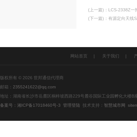
(上一篇)
：
LCS-2338
(下一篇)
：
有源定向天线SA
网站首页
|
关于我们
|
版权所有 © 2026 世邦通信代理商
邮箱：
2355241622@qq.com
地址：湖南省长沙市岳麓区桐梓坡西路229号麓谷国际工业园孵化大楼B座
备案号：湘ICP备17018460号-3
管理登陆
技术支持：
智慧城市网
site