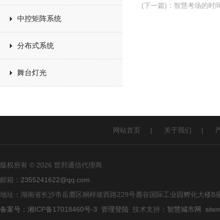
(下一篇)
：
智慧考场的时
中控矩阵系统
分布式系统
舞台灯光
网站首页
|
关于我们
|
版权所有 © 2026 世邦通信代理商
邮箱：
2355241622@qq.com
地址：湖南省长沙市岳麓区桐梓坡西路229号麓谷国际工业园孵化大楼B座
备案号：湘ICP备17018460号-3
管理登陆
技术支持：
智慧城市网
site