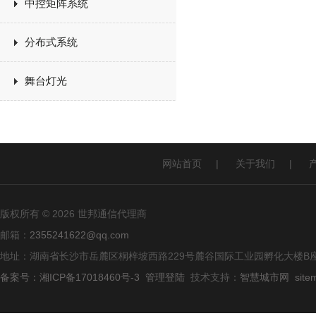
中控矩阵系统
分布式系统
舞台灯光
网站首页
|
关于我们
|
版权所有 © 2026 世邦通信代理商
邮箱：
2355241622@qq.com
地址：湖南省长沙市岳麓区桐梓坡西路229号麓谷国际工业园孵化大楼B座
备案号：湘ICP备17018460号-3
管理登陆
技术支持：
智慧城市网
site