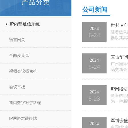
产品分类
公司新闻
IP内部通信系统
世邦IP
2024
随着信息
6-24
器以其高
语言网关
用户更好
一台符合要
全向麦克风
直击“广
2024
广州国际
5-24
品交易会
视频会议摄像机
术融合的
全网络化融
会议平板
IP网络
2024
随着信息
5-23
为一种新
窗口数字对讲终端
输，实现
它可以将
IP网络对讲终端
军博会盛
2024
中国(北