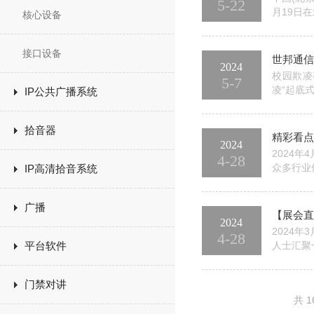
5-22
月19日
核心设备
术与产业
业报国是每
接口设备
世邦通信
2024
校园欺凌
5-7
凌“起底
IP公共广播系统
协同治理
治理的通知
拾音器
精彩看点
2024
2024
4-28
众多行业
IP高清拾音系统
学方法、
欺凌”“校园
广播
【展会直
2024
2024
4-28
平台软件
人士汇聚
慧城市、
例，让来访
门禁对讲
共 1