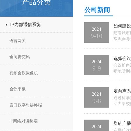
产品分类
公司新闻
IP内部通信系统
如何建设
2024
随着城市
9-10
常识而导
语言网关
踹，留下
讲系统就
全向麦克风
选择会议
2024
会议扩声
9-9
晰地听到
视频会议摄像机
影响着会
积，采用
会议平板
定向声系
2024
通过科学
9-6
助力学校
窗口数字对讲终端
续发展。
教学活动
IP网络对讲终端
煤矿广播
2024
在煤矿这