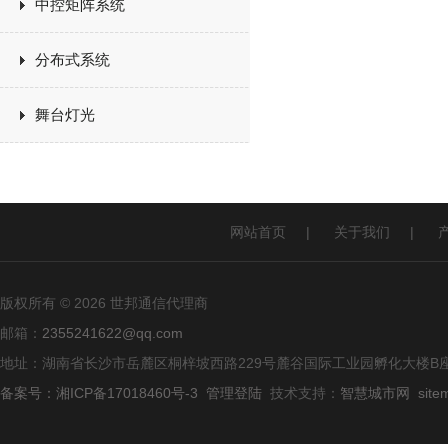
中控矩阵系统
分布式系统
舞台灯光
网站首页
|
关于我们
|
版权所有 © 2026 世邦通信代理商
邮箱：
2355241622@qq.com
地址：湖南省长沙市岳麓区桐梓坡西路229号麓谷国际工业园孵化大楼B座
备案号：湘ICP备17018460号-3
管理登陆
技术支持：
智慧城市网
site