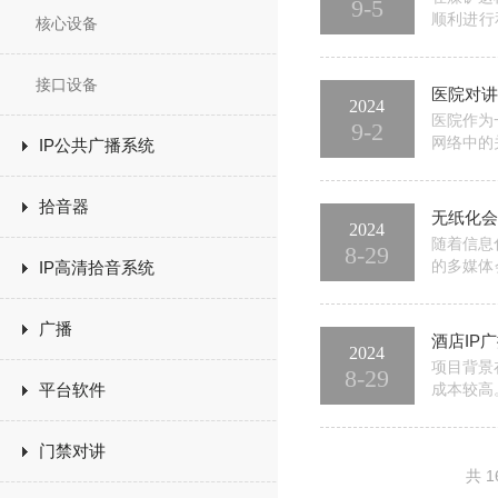
9-5
顺利进行
核心设备
知、指令
其次，它
接口设备
医院对讲
2024
医院作为
9-2
网络中的
IP公共广播系统
讲系统的
功能可以
拾音器
无纸化会
2024
随着信息
8-29
的多媒体
IP高清拾音系统
工作多繁
的工作量
广播
酒店IP
2024
项目背景
8-29
平台软件
成本较高
着物联网
案架构从
门禁对讲
共 1