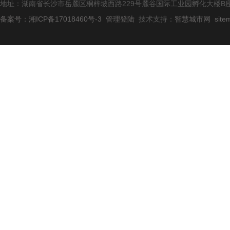
地址：湖南省长沙市岳麓区桐梓坡西路229号麓谷国际工业园孵化大楼B座
备案号：湘ICP备17018460号-3
管理登陆
技术支持：
智慧城市网
site