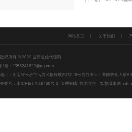
网站首页
|
关于我们
|
版权所有 © 2026 世邦通信代理商
邮箱：
2355241622@qq.com
地址：湖南省长沙市岳麓区桐梓坡西路229号麓谷国际工业园孵化大楼B座
备案号：湘ICP备17018460号-3
管理登陆
技术支持：
智慧城市网
site