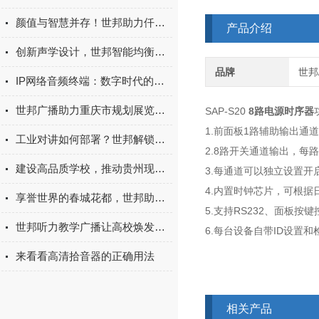
颜值与智慧并存！世邦助力仟坤集团打造美观大气会议室
产品介绍
创新声学设计，世邦智能均衡音箱如何实现声学突破？
品牌
世邦/
IP网络音频终端：数字时代的音频传输新利器
世邦广播助力重庆市规划展览馆信息化建设
SAP-S20
8路电源时序器
1.前面板1路辅助输出通
工业对讲如何部署？世邦解锁工业特殊生产环境下的专用对讲系统
2.8路开关通道输出，每
建设高品质学校，推动贵州现代教育高质量发展
3.每通道可以独立设置开
4.内置时钟芯片，可根据
享誉世界的春城花都，世邦助力云南晋宁走出“芬芳”致富路
5.支持RS232、面板
世邦听力教学广播让高校焕发智慧校园新活力
6.每台设备自带ID设置
来看看高清拾音器的正确用法
相关产品