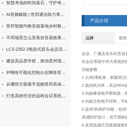
智慧考场的时间基石，守护考试公平的隐形中枢
AI音频赋能 | 世邦通信助力青岛智能化建筑建设，守护城市美好生活
产品介绍
世邦智能均衡音箱落地乡村教育，赋能云南数字校园建设
不同场景怎么安装拾音器效果好？
品牌
世邦/
LCS-2352-2电容式双头会议话筒：会场清晰拾音音频配套设备
会议、广播及音乐欣赏设
建设高品质学校，推动贵州现代教育高质量发展
在会议系统中作为系统的
功能参数
IP网络可视化控制台在网络管理中的重要性
1.1U轻薄机身，新颖简
从哪些方面着手选购世邦高保真拾音器？
2.低待机功率，高达90
3.内嵌峰值电平限制器
打造高效经济的远程会议系统：经济灵活、设备简单、维护便捷的三重优势解析
4.内嵌过热电平控制，
5.提供*的保护功能，
浪涌防护设计，优于国标的
6.采用温感式无级调速