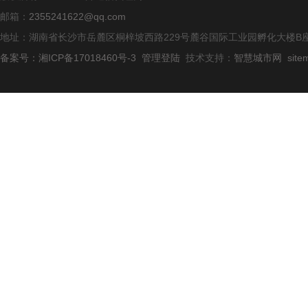
邮箱：
2355241622@qq.com
地址：湖南省长沙市岳麓区桐梓坡西路229号麓谷国际工业园孵化大楼B座
备案号：湘ICP备17018460号-3
管理登陆
技术支持：
智慧城市网
site