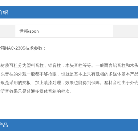
介绍
世邦/spon
音箱
NAC-2305技术参数：
壳材质可粗分为塑料音柱，铝音柱，木头音柱等等。一般而言铝音柱和木
木头音柱的外观一般都不够抢眼，也就是基本上只有低档的多媒体基本产
一般是采用的夹板，加上喷漆处理，效果也能得到保障。塑料音柱由于外
际听音效果只是普通多媒体音箱的档次。
产品