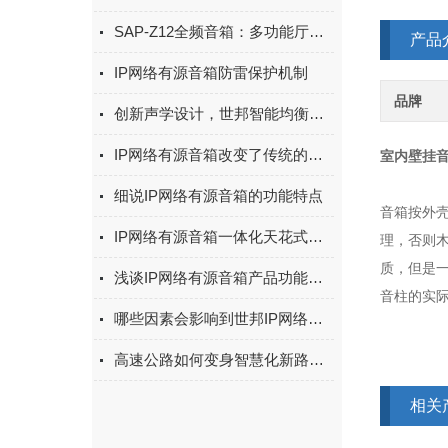
SAP-Z12全频音箱：多功能厅两分频扩声扬声器
产品
IP网络有源音箱防雷保护机制
品牌
创新声学设计，世邦智能均衡音箱如何实现声学突破？
IP网络有源音箱改变了传统的音频传输方式
室内壁挂
细说IP网络有源音箱的功能特点
音箱按外
IP网络有源音箱一体化天花式设计，精致美观
理，否则
质，但是
浅谈IP网络有源音箱产品功能特点
音柱的实
哪些因素会影响到世邦IP网络拾音器的使用？
高速公路如何变身智慧化新路？看内蒙乌海的探索实践
相关