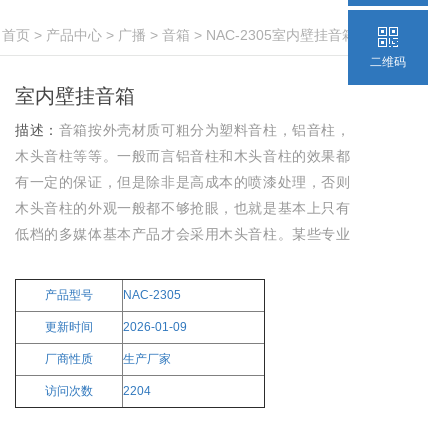
：
首页
>
产品中心
>
广播
>
音箱
> NAC-2305室内壁挂音箱
二维码
室内壁挂音箱
描述：
音箱按外壳材质可粗分为塑料音柱，铝音柱，
木头音柱等等。一般而言铝音柱和木头音柱的效果都
有一定的保证，但是除非是高成本的喷漆处理，否则
木头音柱的外观一般都不够抢眼，也就是基本上只有
低档的多媒体基本产品才会采用木头音柱。某些专业
用途的音柱也会采用木制材质，但是一般是采用的夹
板，加上喷漆处理，效果也能得到保障。室内壁挂音
产品型号
NAC-2305
箱NAC-2305
更新时间
2026-01-09
厂商性质
生产厂家
访问次数
2204