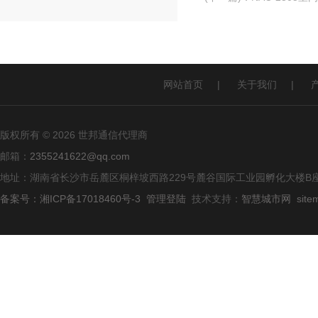
网站首页
|
关于我们
|
版权所有 © 2026 世邦通信代理商
邮箱：
2355241622@qq.com
地址：湖南省长沙市岳麓区桐梓坡西路229号麓谷国际工业园孵化大楼B座
备案号：湘ICP备17018460号-3
管理登陆
技术支持：
智慧城市网
site