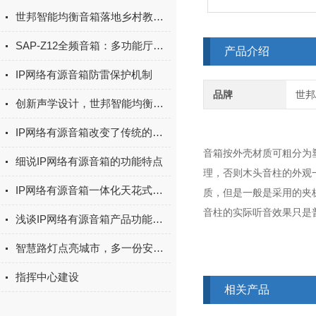
世邦智能均衡音箱落地乡村教育，赋能云南数字校园建设
SAP-Z12全频音箱：多功能厅两分频扩声扬声器
产品介绍
IP网络有源音箱防雷保护机制
品牌
世邦/
创新声学设计，世邦智能均衡音箱如何实现声学突破？
IP网络有源音箱改变了传统的音频传输方式
音箱按外壳材质可粗分为
细说IP网络有源音箱的功能特点
理，否则木头音柱的外观
IP网络有源音箱一体化天花式设计，精致美观
质，但是一般是采用的夹
音柱的实际听音效果只是
浅谈IP网络有源音箱产品功能特点
智慧路灯点亮城市，多一份安全多一份保障
指挥中心建设
相关产品