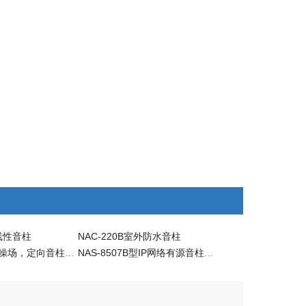
内线性音柱
NAC-220B室外防水音柱
XC-9616A静音操场，定向音柱，IP网络相控阵音柱
NAS-8507B型IP网络有源音柱（室外）