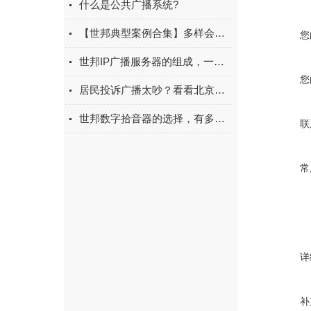
什么是公共广播系统?
【世邦典型案例合集】多样会议室如何部署？总有你中意的一款
您
世邦IP广播服务器的组成，一起来认识认识吧
您
居民投诉广播太吵？看看北京小学的静音操场
世邦数字拾音器的选择，有多复杂？
联
常
详
补