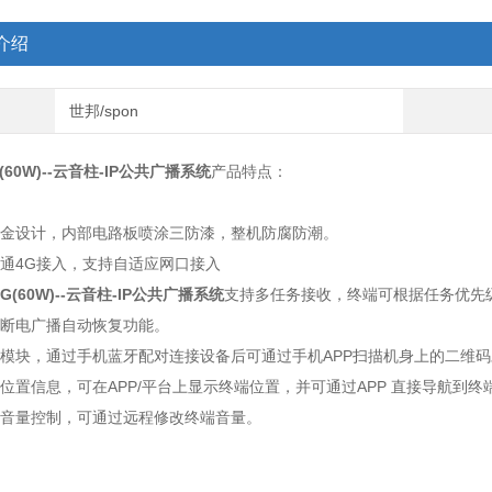
介绍
世邦/spon
(60W)--
云音柱-IP公共广播系统
产品特点：
合金设计，内部电路板喷涂三防漆，整机防腐防潮。
网通4G接入，支持自适应网口接入
G(60W)--
云音柱-IP公共广播系统
支持多任务接收，终端可根据任务优先
备断电广播自动恢复功能。
牙模块，通过手机蓝牙配对连接设备后可通过手机APP扫描机身上的二维
理位置信息，可在APP/平台上显示终端位置，并可通过APP 直接导航到
程音量控制，可通过远程修改终端音量。