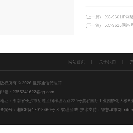
(上一篇)
：
XC-9601IP
(下一篇)
：
XC-9615网
网站首页
|
关于我们
|
版权所有 © 2026 世邦通信代理商
邮箱：
2355241622@qq.com
地址：湖南省长沙市岳麓区桐梓坡西路229号麓谷国际工业园孵化大楼B座
备案号：湘ICP备17018460号-3
管理登陆
技术支持：
智慧城市网
site