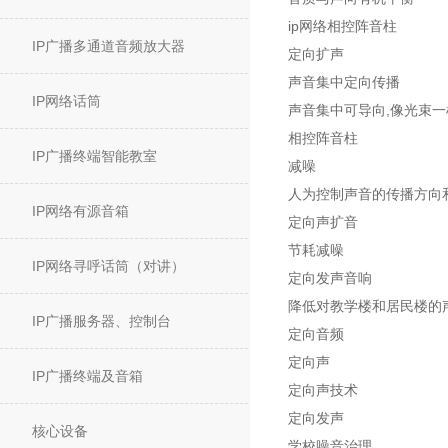
ip网络相控阵音柱
IP广播多通道音频放大器
定向扩声
声音集中定向传播
IP网络话筒
声音集中可导向,像光束一
相控阵音柱
IP广播终端智能教室
减噪
人为控制声音的传播方向
IP网络有源音箱
定向声扩音
节耗减噪
IP网络寻呼话筒（对讲）
定向发声音响
降低对教学楼和居民楼的
IP广播服务器、控制台
定向音频
定向声
IP广播终端及音箱
定向声技术
定向发声
核心设备
学校噪音治理