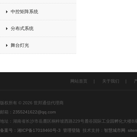
中控矩阵系统
分布式系统
舞台灯光
网站首页
|
关于我们
|
版权所有 © 2026 世邦通信代理商
邮箱：
2355241622@qq.com
地址：湖南省长沙市岳麓区桐梓坡西路229号麓谷国际工业园孵化大楼B座
备案号：湘ICP备17018460号-3
管理登陆
技术支持：
智慧城市网
site