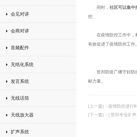
同时，
社
区可以集中
会见对讲
控。
会商对讲
在疫情防控工作中，利用
有效促进了疫情防控工作
音频配件
无纸化系统
世邦防疫广播守好防疫线
发言系统
献力量。
无线话筒
(上一篇)
：
疫情防控进行时
天线放大器
(下一篇)
：
| 世邦专业扩
扩声系统