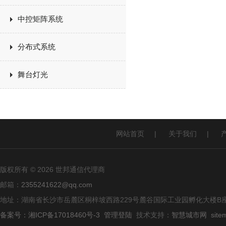
中控矩阵系统
分布式系统
舞台灯光
网站首页
|
关于我们
|
版权所有 © 2026 世邦通信代理商
邮箱：
2355241622@qq.com
地址：湖南省长沙市岳麓区桐梓坡西路229号麓谷国际工业园孵化大楼B座
备案号：湘ICP备17018460号-3
管理登陆
技术支持：
智慧城市网
site