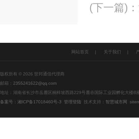
(下一篇)
：
网站首页
|
关于我们
|
版权所有 © 2026 世邦通信代理商
邮箱：
2355241622@qq.com
地址：湖南省长沙市岳麓区桐梓坡西路229号麓谷国际工业园孵化大楼B座
备案号：湘ICP备17018460号-3
管理登陆
技术支持：
智慧城市网
site