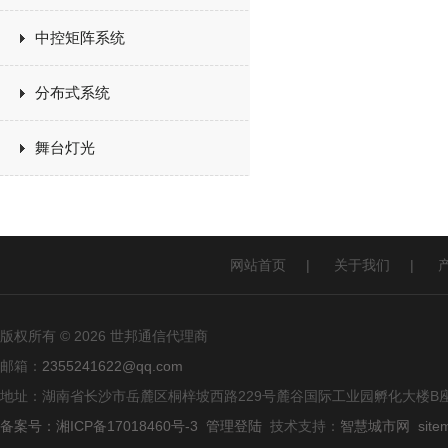
中控矩阵系统
分布式系统
舞台灯光
网站首页
|
关于我们
|
版权所有 © 2026 世邦通信代理商
邮箱：
2355241622@qq.com
地址：湖南省长沙市岳麓区桐梓坡西路229号麓谷国际工业园孵化大楼B座
备案号：湘ICP备17018460号-3
管理登陆
技术支持：
智慧城市网
site