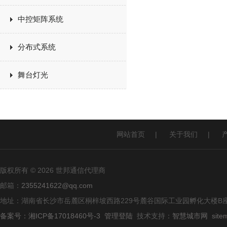
中控矩阵系统
分布式系统
舞台灯光
网站首页
|
关于我们
|
版权所有 © 2026 世邦通信代理商
邮箱：
2355241622@qq.com
地址：湖南省长沙市岳麓区桐梓坡西路229号麓谷国际工业园孵化大楼B座
备案号：湘ICP备17018460号-3
管理登陆
技术支持：
智慧城市网
site