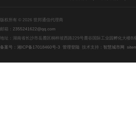
版权所有 © 2026 世邦通信代理商
邮箱：
2355241622@qq.com
地址：湖南省长沙市岳麓区桐梓坡西路229号麓谷国际工业园孵化大楼B座
备案号：湘ICP备17018460号-3
管理登陆
技术支持：
智慧城市网
site