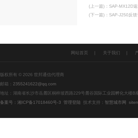
(上一篇)
：
SAP-MX12D
(下一篇)
：
SAP-J250反
网站首页
|
关于我们
|
版权所有 © 2026 世邦通信代理商
邮箱：
2355241622@qq.com
地址：湖南省长沙市岳麓区桐梓坡西路229号麓谷国际工业园孵化大楼B座
备案号：湘ICP备17018460号-3
管理登陆
技术支持：
智慧城市网
site