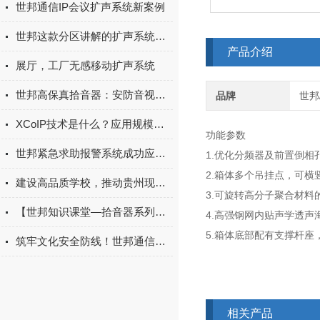
世邦通信IP会议扩声系统新案例
世邦这款分区讲解的扩声系统，为何大受欢迎？
产品介绍
展厅，工厂无感移动扩声系统
世邦高保真拾音器：安防音视一体化优选专业音频设备
品牌
世邦/
XCoIP技术是什么？应用规模如何？
功能参数
世邦紧急求助报警系统成功应用于淄博高铁北站
1.优化分频器及前置倒
2.箱体多个吊挂点，可横
建设高品质学校，推动贵州现代教育高质量发展
3.可旋转高分子聚合材
【世邦知识课堂—拾音器系列】轨道交通如何实现治安防范再升级
4.高强钢网内贴声学透
5.箱体底部配有支撑杆
筑牢文化安全防线！世邦通信守护新疆博物馆千年文化传承
相关产品