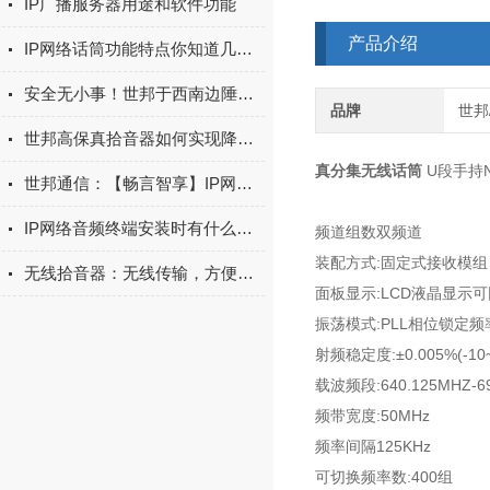
IP广播服务器用途和软件功能
产品介绍
IP网络话筒功能特点你知道几个呢
安全无小事！世邦于西南边陲守护“死亡之坡”
品牌
世邦/
世邦高保真拾音器如何实现降噪？
真分集无线话筒
U段手持N
世邦通信：【畅言智享】IP网络会议系统解决方案
IP网络音频终端安装时有什么需要注意的吗
频道组数双频道
装配方式:固定式接收模组
无线拾音器：无线传输，方便实用
面板显示:LCD液晶显示可
振荡模式:PLL相位锁定
射频稳定度:±0.005%(-10~
载波频段:640.125MHZ-69
频带宽度:50MHz
频率间隔125KHz
可切换频率数:400组