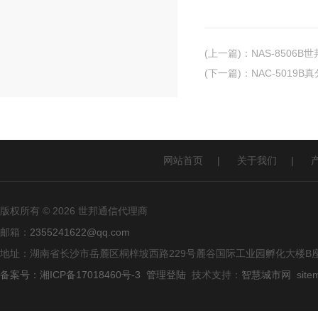
(上一篇)
：
NAS-8506
(下一篇)
：
NAC-5019
网站首页
|
关于我们
|
版权所有 © 2026 世邦通信代理商
邮箱：
2355241622@qq.com
地址：湖南省长沙市岳麓区桐梓坡西路229号麓谷国际工业园孵化大楼B座
备案号：湘ICP备17018460号-3
管理登陆
技术支持：
智慧城市网
site