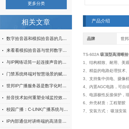
更多分类
相关文章
产品介绍
数字拾音器和模拟拾音器的几个区别
品牌
世邦/
来看看模拟拾音器与世邦数字拾音器的区别
TS-602A
吸顶型高清晰拾
与IP网络话筒一起连接声音的未来
1、结构精致、耐用、美
2、精益的电路处理技术
门禁系统终端对智慧场景的赋能作用
3、支持集中供电、摄像
世邦IP广播服务器是数字化时代下的信息传播利器
4、内置AGC电路，可自
5、电源极性反接保护，
拾音技术如何重塑全域监控效能：绘声绘色的安防新境界
6、外壳材质：工程塑胶
校园广播：C-LINK广播系统与HiAT技术革新
7、安装方式： 吸顶安装
IP内部通信对讲终端的高清音质与稳定连接性能分析