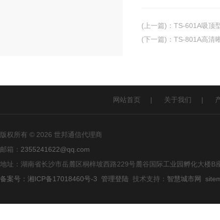
(上一篇)
：
TS-601A吸
(下一篇)
：
TS-801A高
网站首页
|
关于我们
|
版权所有 © 2026 世邦通信代理商
邮箱：
2355241622@qq.com
地址：湖南省长沙市岳麓区桐梓坡西路229号麓谷国际工业园孵化大楼B座
备案号：湘ICP备17018460号-3
管理登陆
技术支持：
智慧城市网
site