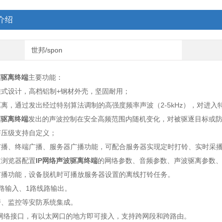
介绍
世邦/spon
波驱离终端
主要功能：
挂式设计，高档铝制+钢材外壳，坚固耐用；
离，通过发出经过特别算法调制的高强度频率声波（2-5kHz），对进
波驱离终端
发出的声波控制在安全高频范围内随机变化，对被驱逐目标或
声压级支持自定义；
广播、终端广播、服务器广播功能，可配合服务器实现定时打铃、实时采
过浏览器配置
IP网络声波驱离终端
的网络参数、音频参数、声波驱离参数
广播功能，设备脱机时可播放服务器设置的离线打铃任务。
路输入、1路线路输出。
警、监控等安防系统集成。
5网络接口，有以太网口的地方即可接入，支持跨网段和跨路由。