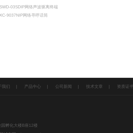
SWD-03SDIP网络声波驱离终端
XC-9037NIP网络寻呼话筒
于我们
|
产品中心
|
公司新闻
|
技术文章
|
资质证
园孵化大楼B座12楼