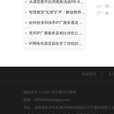
从课堂教学应用视角浅谈RE-86BB电子白板
(上一篇)
：
智慧教室“无感”扩声：解放教师，清晰课堂
(下一篇)
：
如何校准和保养IP广播多通道音频放大器
世邦IP广播服务器相比传统公共广播有着天然的优势
IP网络有源音箱改变了传统的音频传输方式
网站首页
|
关
版权所有 © 2026 世邦通信代理商
邮箱：
2355241622@qq.com
地址：湖南省长沙市岳麓区桐梓坡西路229号麓谷国际工业